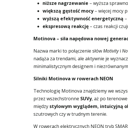
niższe nagrzewanie
– wyższa sprawność
większą gęstość mocy
– więcej mocy 
wyższą efektywność energetyczną
– 
ekspresową reakcję
– czas reakcji cz
Motinova – siła napędowa nowej generac
Nazwa marki to połączenie słów
Motivity
i
No
nadąża za trendami, ale aktywnie je wyznac
minimalistycznym designem i niezrównany
Silniki Motinova w rowerach NEON
Technologię Motinova znajdziemy we wszys
przez wszechstronne
SUVy
, aż po terenow
między
stylowym wyglądem, intuicyjną ob
szutrowych czy w trudnym terenie.
W rowerach elektrycznych NEON tryb SMA