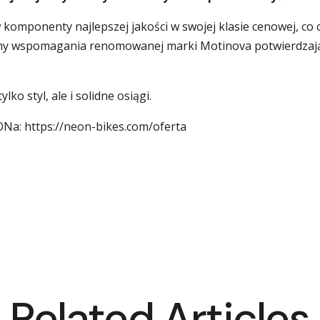
omponenty najlepszej jakości w swojej klasie cenowej, co 
emy wspomagania renomowanej marki Motinova potwierdzają,
ko styl, ale i solidne osiągi.
EONa:
https://neon-bikes.com/oferta
jskie Życie Na Własnych Zasadach
Related Articles