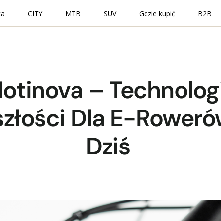
ta
CITY
MTB
SUV
Gdzie kupić
B2B
otinova – Technolog
szłości Dla E-Roweró
Dziś