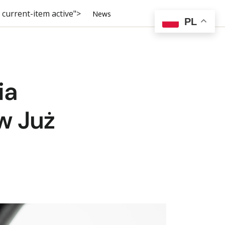
current-item active">
News
PL
ia
w Już