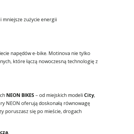
i mniejsze zużycie energii
ecie napędów e-bike. Motinova nie tylko
nych, które łączą nowoczesną technologię z
ych
NEON BIKES
– od miejskich modeli
City
,
owery NEON oferują doskonałą równowagę
czy poruszasz się po mieście, drogach
acza
.