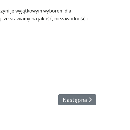
czyni je wyjątkowym wyborem dla
 że stawiamy na jakość, niezawodność i
Następna Strona: Top 5 Bł
Następna