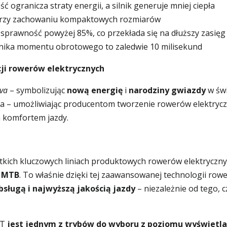
 ogranicza straty energii, a silnik generuje mniej ciepła
przy zachowaniu kompaktowych rozmiarów
sprawność powyżej 85%, co przekłada się na dłuższy zasięg 
ujnika momentu obrotowego to zaledwie 10 milisekund
ji rowerów elektrycznych
va
– symbolizując
nową energię
i
narodziny gwiazdy
w świ
za – umożliwiając producentom tworzenie rowerów elektrycz
m komfortem jazdy.
tkich kluczowych liniach produktowych rowerów elektryczn
e
MTB
. To właśnie dzięki tej zaawansowanej technologii r
sługą i najwyższą jakością jazdy
– niezależnie od tego, 
RT
jest jednym z trybów do wyboru z poziomu wyświetl