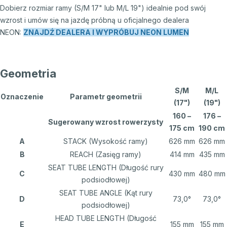
Dobierz rozmiar ramy (S/M 17" lub M/L 19") idealnie pod swój
wzrost i umów się na jazdę próbną u oficjalnego dealera
NEON:
ZNAJDŹ DEALERA I WYPRÓBUJ NEON LUMEN
Geometria
S/M
M/L
Oznaczenie
Parametr geometrii
(17")
(19")
160 –
176 –
Sugerowany wzrost rowerzysty
175 cm
190 cm
A
STACK (Wysokość ramy)
626 mm
626 mm
B
REACH (Zasięg ramy)
414 mm
435 mm
SEAT TUBE LENGTH (Długość rury
C
430 mm
480 mm
podsiodłowej)
SEAT TUBE ANGLE (Kąt rury
D
73,0°
73,0°
podsiodłowej)
HEAD TUBE LENGTH (Długość
E
155 mm
155 mm