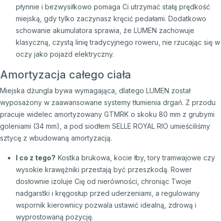
płynnie i bezwysiłkowo pomaga Ci utrzymać stałą prędkość
miejską, gdy tylko zaczynasz kręcić pedałami. Dodatkowo
schowanie akumulatora sprawia, że LUMEN zachowuje
klasyczną, czystą linię tradycyjnego roweru, nie rzucając się w
oczy jako pojazd elektryczny.
Amortyzacja całego ciała
Miejska dżungla bywa wymagająca, dlatego LUMEN został
wyposażony w zaawansowane systemy tłumienia drgań. Z przodu
pracuje widelec amortyzowany GTMRK o skoku 80 mm z grubymi
goleniami (34 mm), a pod siodłem SELLE ROYAL RIO umieściliśmy
sztycę z wbudowaną amortyzacją.
I co z tego?
Kostka brukowa, kocie łby, tory tramwajowe czy
wysokie krawężniki przestają być przeszkodą. Rower
dosłownie izoluje Cię od nierówności, chroniąc Twoje
nadgarstki i kręgosłup przed uderzeniami, a regulowany
wspornik kierownicy pozwala ustawić idealną, zdrową i
wyprostowaną pozycję.