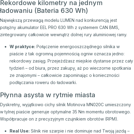
Rekordowe kilometry na jednym
ładowaniu (Bateria 630 Wh)
Największą przewagą modelu LUMEN nad konkurencją jest
potężny akumulator EEL PRO 630 Wh z systemem CAN BMS,
zintegrowany całkowicie wewnątrz dolnej rury aluminiowej ramy.
W praktyce:
Połączenie energooszczędnego silnika w
piaście z tak ogromną pojemnością ogniw oznacza jedno:
rekordowy zasięg. Przejeżdżasz miejskie dystanse przez cały
tydzień – od biura, przez zakupy, aż po wieczorne spotkania
ze znajomymi – całkowicie zapominając o konieczności
podłączania roweru do ładowarki.
Płynna asysta w rytmie miasta
Dyskretny, wyjątkowo cichy silnik Motinova MN020C umieszczony
w tylnej piaście generuje optymalne 35 Nm momentu obrotowego.
Współpracuje on z precyzyjnym czujnikiem obrotów (RPM).
Real Use:
Silnik nie szarpie i nie dominuje nad Twoją jazdą –