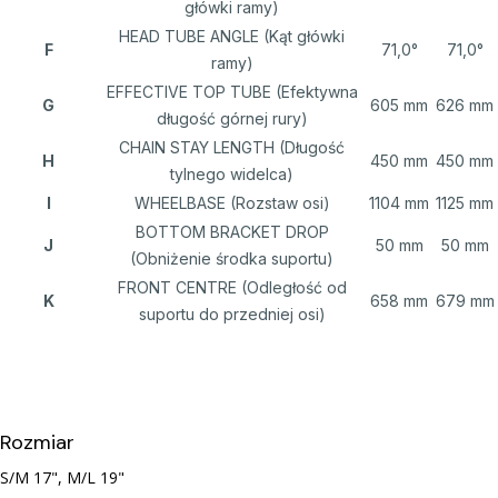
główki ramy)
HEAD TUBE ANGLE (Kąt główki
F
71,0°
71,0°
ramy)
EFFECTIVE TOP TUBE (Efektywna
G
605 mm
626 mm
długość górnej rury)
CHAIN STAY LENGTH (Długość
H
450 mm
450 mm
tylnego widelca)
I
WHEELBASE (Rozstaw osi)
1104 mm
1125 mm
BOTTOM BRACKET DROP
J
50 mm
50 mm
(Obniżenie środka suportu)
FRONT CENTRE (Odległość od
K
658 mm
679 mm
suportu do przedniej osi)
Rozmiar
S/M 17", M/L 19"