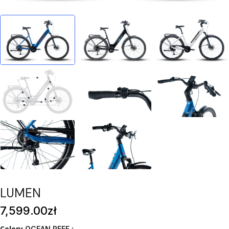
LUMEN
7,599
.00
zł
Colory
OCEAN REEF