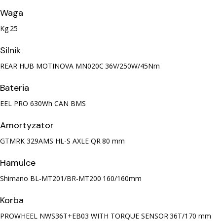
Waga
Kg
25
Silnik
REAR HUB MOTINOVA MN020C
36V/250W/45Nm
Bateria
EEL PRO
630Wh CAN BMS
Amortyzator
GTMRK 329AMS HL-S AXLE QR
80 mm
Hamulce
Shimano BL-MT201/BR-MT200
160/160mm
Korba
PROWHEEL NWS36T+EB03 WITH TORQUE SENSOR
36T/170 mm