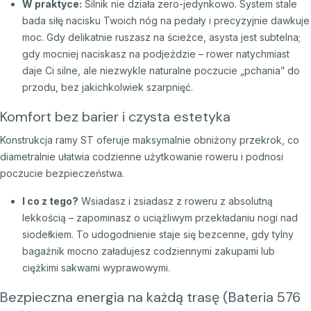
W praktyce:
Silnik nie działa zero-jedynkowo.
System stale
bada siłę nacisku Twoich nóg na pedały i precyzyjnie dawkuje
moc.
Gdy delikatnie ruszasz na ścieżce,
asysta jest subtelna;
gdy mocniej naciskasz na podjeździe – rower natychmiast
daje Ci silne,
ale niezwykle naturalne poczucie „pchania” do
przodu,
bez jakichkolwiek szarpnięć.
Komfort bez barier i czysta estetyka
Konstrukcja ramy ST oferuje maksymalnie obniżony przekrok,
co
diametralnie ułatwia codzienne użytkowanie roweru i podnosi
poczucie bezpieczeństwa.
I co z tego?
Wsiadasz i zsiadasz z roweru z absolutną
lekkością – zapominasz o uciążliwym przekładaniu nogi nad
siodełkiem.
To udogodnienie staje się bezcenne,
gdy tylny
bagażnik mocno załadujesz codziennymi zakupami lub
ciężkimi sakwami wyprawowymi.
Bezpieczna energia na każdą trasę (Bateria 576