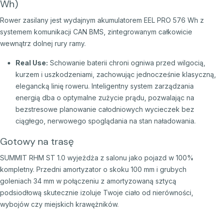
Wh)
Rower zasilany jest wydajnym akumulatorem EEL PRO 576 Wh z
systemem komunikacji CAN BMS,
zintegrowanym całkowicie
wewnątrz dolnej rury ramy.
Real Use:
Schowanie baterii chroni ogniwa przed wilgocią,
kurzem i uszkodzeniami,
zachowując jednocześnie klasyczną,
elegancką linię roweru.
Inteligentny system zarządzania
energią dba o optymalne zużycie prądu,
pozwalając na
bezstresowe planowanie całodniowych wycieczek bez
ciągłego,
nerwowego spoglądania na stan naładowania.
Gotowy na trasę
SUMMIT RHM ST 1.
0 wyjeżdża z salonu jako pojazd w 100%
kompletny.
Przedni amortyzator o skoku 100 mm i grubych
goleniach 34 mm w połączeniu z amortyzowaną sztycą
podsiodłową skutecznie izoluje Twoje ciało od nierówności,
wybojów czy miejskich krawężników.