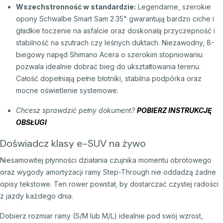
Wszechstronność w standardzie:
Legendarne,
szerokie
opony Schwalbe Smart Sam 2.
35" gwarantują bardzo ciche i
gładkie toczenie na asfalcie oraz doskonałą przyczepność i
stabilność na szutrach czy leśnych duktach.
Niezawodny,
8-
biegowy napęd Shimano Acera o szerokim stopniowaniu
pozwala idealnie dobrać bieg do ukształtowania terenu.
Całość dopełniają pełne błotniki,
stabilna podpórka oraz
mocne oświetlenie systemowe.
Chcesz sprawdzić pełny dokument?
POBIERZ INSTRUKCJĘ
OBSŁUGI
Doświadcz klasy e-SUV na żywo
Niesamowitej płynności działania czujnika momentu obrotowego
oraz wygody amortyzacji ramy Step-Through nie oddadzą żadne
opisy tekstowe.
Ten rower powstał,
by dostarczać czystej radości
z jazdy każdego dnia.
Dobierz rozmiar ramy (S/M lub M/L) idealnie pod swój wzrost,