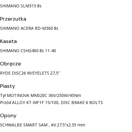
SHIMANO SLM315
8s
Przerzutka
SHIMANO ACERA RD-M360
8s
Kaseta
SHIMANO CSHG400
8s 11-40
Obręcze
RYDE DISC26 W/EYELETS
27,5”
Piasty
Tył
MOTINOVA MN020C 36V/250W/45Nm
Przód
ALLOY KT-MF1F 15/100, DISC BRAKE 6 BOLTS
Opony
SCHWALBE SMART SAM , AV
27.5”x2.35 mm