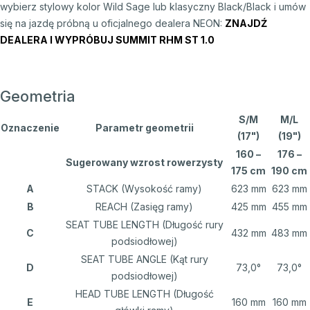
wybierz stylowy kolor Wild Sage lub klasyczny Black/Black i umów
się na jazdę próbną u oficjalnego dealera NEON:
ZNAJDŹ
DEALERA I WYPRÓBUJ SUMMIT RHM ST 1.
0
Geometria
S/M
M/L
Oznaczenie
Parametr geometrii
(17")
(19")
160 –
176 –
Sugerowany wzrost rowerzysty
175 cm
190 cm
A
STACK (Wysokość ramy)
623 mm
623 mm
B
REACH (Zasięg ramy)
425 mm
455 mm
SEAT TUBE LENGTH (Długość rury
C
432 mm
483 mm
podsiodłowej)
SEAT TUBE ANGLE (Kąt rury
D
73,0°
73,0°
podsiodłowej)
HEAD TUBE LENGTH (Długość
E
160 mm
160 mm