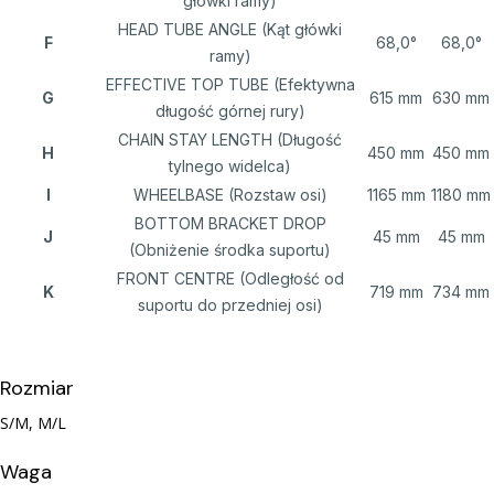
główki ramy)
HEAD TUBE ANGLE (Kąt główki
F
68,0°
68,0°
ramy)
EFFECTIVE TOP TUBE (Efektywna
G
615 mm
630 mm
długość górnej rury)
CHAIN STAY LENGTH (Długość
H
450 mm
450 mm
tylnego widelca)
I
WHEELBASE (Rozstaw osi)
1165 mm
1180 mm
BOTTOM BRACKET DROP
J
45 mm
45 mm
(Obniżenie środka suportu)
FRONT CENTRE (Odległość od
K
719 mm
734 mm
suportu do przedniej osi)
Rozmiar
S/M, M/L
Waga