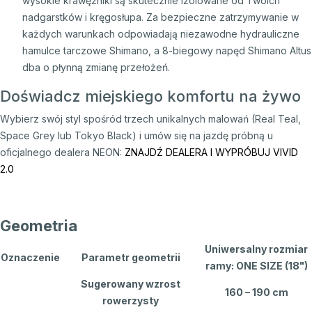
wysokie krawężniki są skutecznie izolowane od Twoich
nadgarstków i kręgosłupa. Za bezpieczne zatrzymywanie w
każdych warunkach odpowiadają niezawodne hydrauliczne
hamulce tarczowe Shimano, a 8-biegowy napęd Shimano Altus
dba o płynną zmianę przełożeń.
Doświadcz miejskiego komfortu na żywo
Wybierz swój styl spośród trzech unikalnych malowań (Real Teal,
Space Grey lub Tokyo Black) i umów się na jazdę próbną u
oficjalnego dealera NEON:
ZNAJDŹ DEALERA I WYPRÓBUJ VIVID
2.0
Geometria
Uniwersalny rozmiar
Oznaczenie
Parametr geometrii
ramy: ONE SIZE (18")
Sugerowany wzrost
160 – 190 cm
rowerzysty