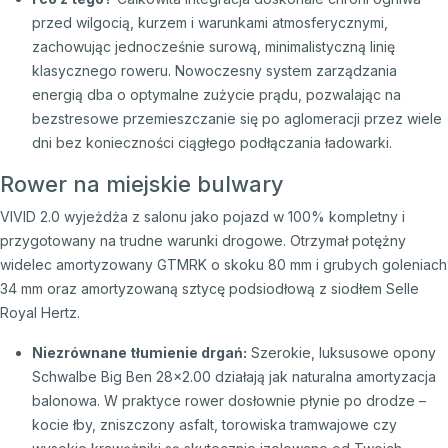
przed wilgocią, kurzem i warunkami atmosferycznymi,
zachowując jednocześnie surową, minimalistyczną linię
klasycznego roweru. Nowoczesny system zarządzania
energią dba o optymalne zużycie prądu, pozwalając na
bezstresowe przemieszczanie się po aglomeracji przez wiele
dni bez konieczności ciągłego podłączania ładowarki.
Rower na miejskie bulwary
VIVID 2.0 wyjeżdża z salonu jako pojazd w 100% kompletny i
przygotowany na trudne warunki drogowe. Otrzymał potężny
widelec amortyzowany GTMRK o skoku 80 mm i grubych goleniach
34 mm oraz amortyzowaną sztycę podsiodłową z siodłem Selle
Royal Hertz.
Niezrównane tłumienie drgań:
Szerokie, luksusowe opony
Schwalbe Big Ben 28x2.00 działają jak naturalna amortyzacja
balonowa. W praktyce rower dosłownie płynie po drodze –
kocie łby, zniszczony asfalt, torowiska tramwajowe czy