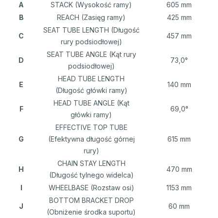
A
STACK (Wysokość ramy)
605 mm
B
REACH (Zasięg ramy)
425 mm
SEAT TUBE LENGTH (Długość
C
457 mm
rury podsiodłowej)
SEAT TUBE ANGLE (Kąt rury
D
73,0°
podsiodłowej)
HEAD TUBE LENGTH
E
140 mm
(Długość główki ramy)
HEAD TUBE ANGLE (Kąt
F
69,0°
główki ramy)
EFFECTIVE TOP TUBE
G
(Efektywna długość górnej
615 mm
rury)
CHAIN STAY LENGTH
H
470 mm
(Długość tylnego widelca)
I
WHEELBASE (Rozstaw osi)
1153 mm
BOTTOM BRACKET DROP
J
60 mm
(Obniżenie środka suportu)