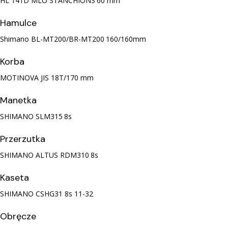
HL 141D MLO STANCHIONS
60 mm
Hamulce
Shimano BL-MT200/BR-MT200
160/160mm
Korba
MOTINOVA JIS
18T/170 mm
Manetka
SHIMANO SLM315
8s
Przerzutka
SHIMANO ALTUS RDM310
8s
Kaseta
SHIMANO CSHG31
8s 11-32
Obręcze