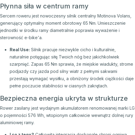
Płynna siła w centrum ramy
Sercem roweru jest nowoczesny silnik centralny Motinova Volans,
generujący optymalny moment obrotowy 65 Nm. Umieszczenie
jednostki w środku ramy diametralnie poprawia wyważenie i
sterowność e-bike'a.
Real Use:
Silnik pracuje niezwykle cicho i kulturalnie,
naturalnie potęgując siłę Twoich nóg bez jakichkolwiek
szarpnięć. Zapas 65 Nm sprawia, że miejskie wiadukty, strome
podjazdy czy jazda pod silny wiatr z pełnymi sakwami
przestają wymagać wysiłku, a obniżony środek ciężkości daje
pełne poczucie stabilności w ciasnych zakrętach.
Bezpieczna energia ukryta w strukturze
Rower zasilany jest wydajnym akumulatorem renomowanej marki LG
o pojemności 576 Wh, wtopionym całkowicie wewnątrz dolnej rury
aluminiowej ramy.
I co z tego?
Całkowita integracja doskonale chroni ogniwa