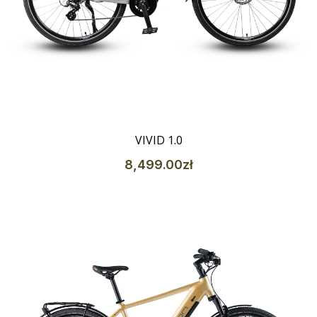
Szczegóły
VIVID 1.0
8,499
.00
zł