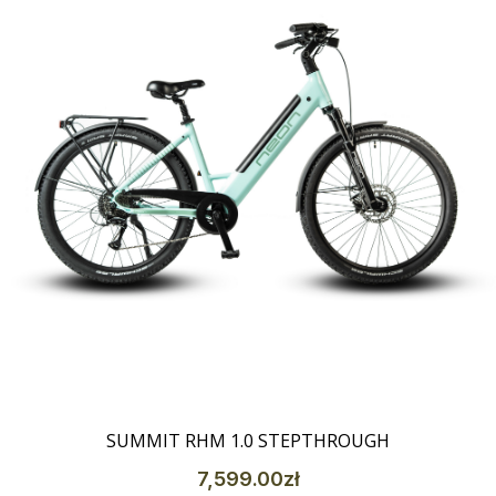
Szczegóły
SUMMIT RHM 1.0 STEPTHROUGH
7,599
.00
zł