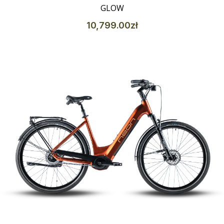
GLOW
10,799
.00
zł
Szczegóły