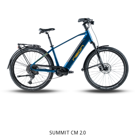
Szczegóły
SUMMIT CM 2.0