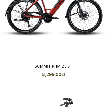
Szczegóły
SUMMIT RHM 2.0 ST
8,299
.00
zł