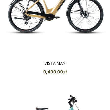
Szczegóły
VISTA MAN
9,499
.00
zł