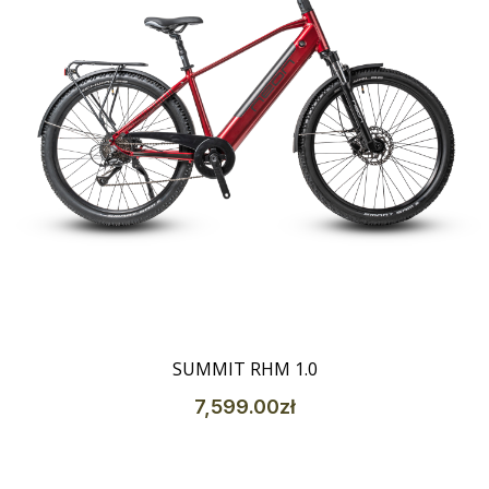
Szczegóły
SUMMIT RHM 1.0
7,599
.00
zł