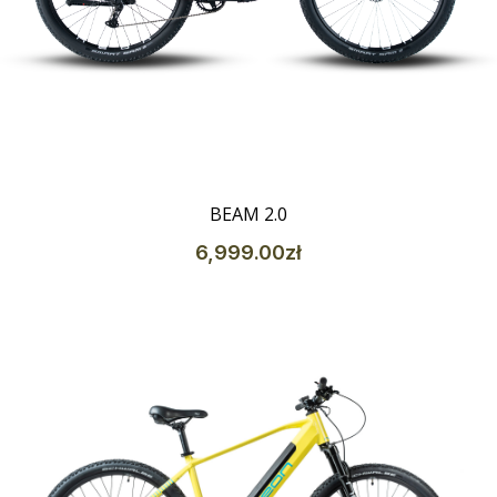
Szczegóły
BEAM 2.0
6,999
.00
zł