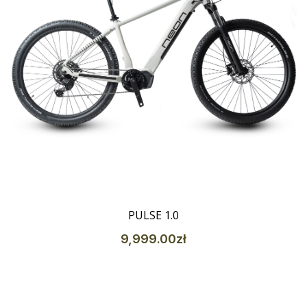
Szczegóły
PULSE 1.0
9,999
.00
zł