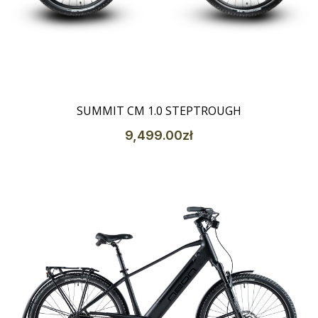
Szczegóły
SUMMIT CM 1.0 STEPTROUGH
9,499
.00
zł