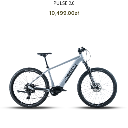
PULSE 2.0
10,499
.00
zł
Szczegóły