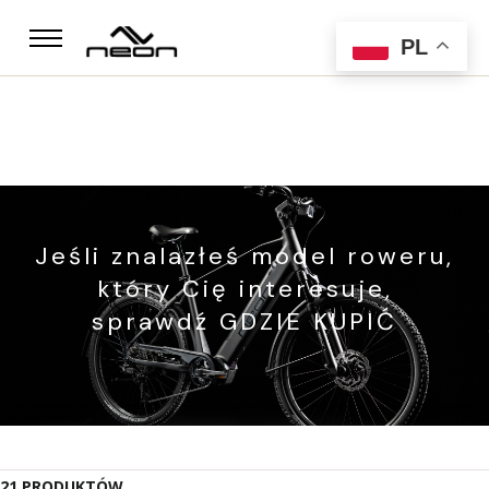
PL
Jeśli znalazłeś model roweru,
który Cię interesuje,
sprawdź GDZIE KUPIĆ
21
PRODUKTÓW