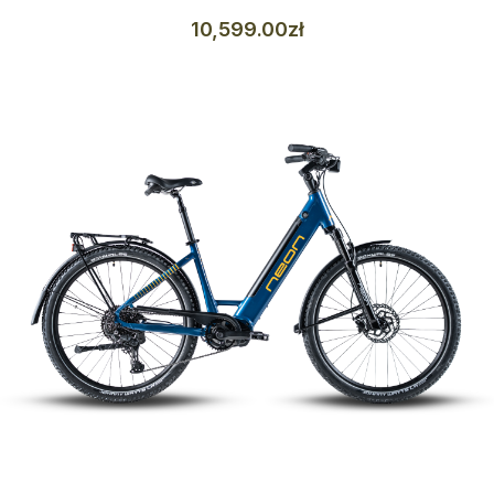
10,599
.00
zł
Szczegóły