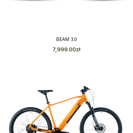
Szczegóły
BEAM 3.0
7,999
.00
zł