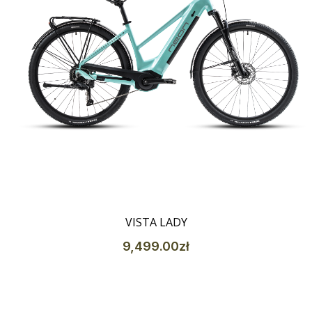
Szczegóły
VISTA LADY
9,499
.00
zł