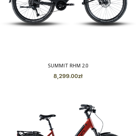
Szczegóły
SUMMIT RHM 2.0
8,299
.00
zł