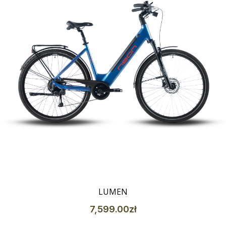
Szczegóły
LUMEN
7,599
.00
zł