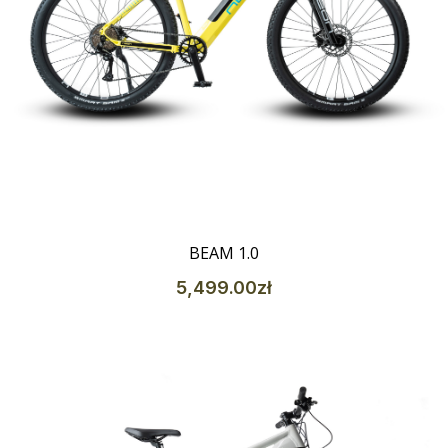
Szczegóły
BEAM 1.0
5,499
.00
zł