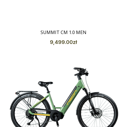
Szczegóły
SUMMIT CM 1.0 MEN
9,499
.00
zł